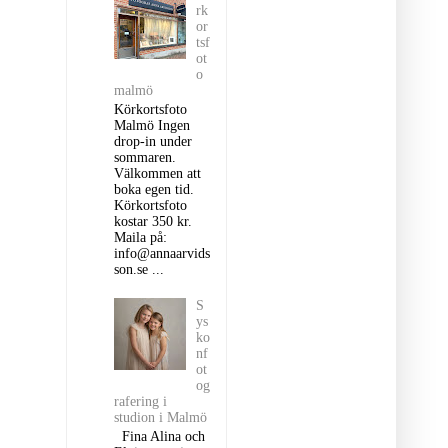
rk
or
tsf
ot
o
malmö
Körkortsfoto
Malmö Ingen
drop-in under
sommaren.
Välkommen att
boka egen tid.
Körkortsfoto
kostar 350 kr.
Maila på:
info@annaarvids
son.se ...
S
ys
ko
nf
ot
og
rafering i
studion i Malmö
Fina Alina och