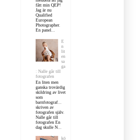
meddela att jag
fått min QEP!
Jag är nu
Qualified
European
Photographer.
En panel...
E
n
lit
en
sa
ga
: Nalle går till
fotografen
En liten men
ganska trovärdig
skildring av livet
som
barnfotograf...
skriven av
fotografen själv.
Nalle går till
fotografen En
dag skulle N...
kö