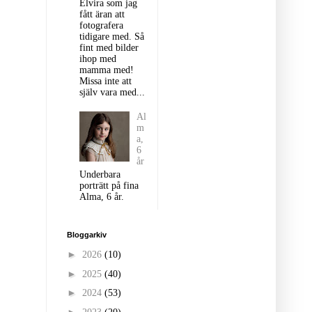
Elvira som jag
fått äran att
fotografera
tidigare med. Så
fint med bilder
ihop med
mamma med!
Missa inte att
själv vara med...
Al
m
a,
6
år
Underbara
porträtt på fina
Alma, 6 år.
Bloggarkiv
►
2026
(10)
►
2025
(40)
►
2024
(53)
►