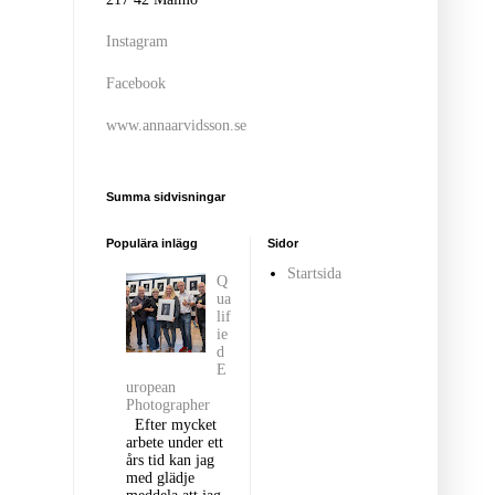
Instagram
Facebook
www.annaarvidsson.se
Summa sidvisningar
Populära inlägg
Sidor
Startsida
Q
ua
lif
ie
d
E
uropean
Photographer
Efter mycket
arbete under ett
års tid kan jag
med glädje