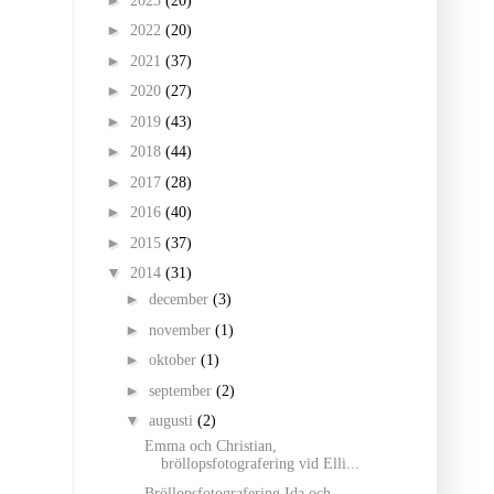
2023
(20)
►
2022
(20)
►
2021
(37)
►
2020
(27)
►
2019
(43)
►
2018
(44)
►
2017
(28)
►
2016
(40)
►
2015
(37)
▼
2014
(31)
►
december
(3)
►
november
(1)
►
oktober
(1)
►
september
(2)
▼
augusti
(2)
Emma och Christian,
bröllopsfotografering vid Elli...
Bröllopsfotografering Ida och